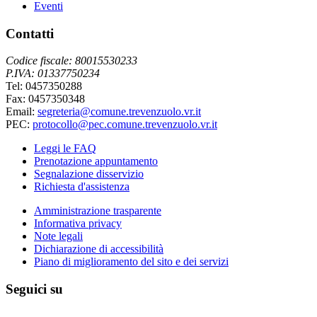
Eventi
Contatti
Codice fiscale: 80015530233
P.IVA: 01337750234
Tel: 0457350288
Fax: 0457350348
Email:
segreteria@comune.trevenzuolo.vr.it
PEC:
protocollo@pec.comune.trevenzuolo.vr.it
Leggi le FAQ
Prenotazione appuntamento
Segnalazione disservizio
Richiesta d'assistenza
Amministrazione trasparente
Informativa privacy
Note legali
Dichiarazione di accessibilità
Piano di miglioramento del sito e dei servizi
Seguici su